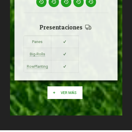
Presentaciones
Panes
Big-Rolls
RowPlanting
VER MÁS