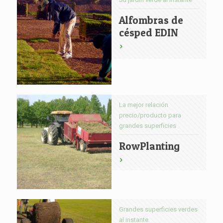
Alfombras de
césped EDIN
La mejor relación
precio/producto para
grandes superficies
RowPlanting
Grandes superficies verdes
al instante