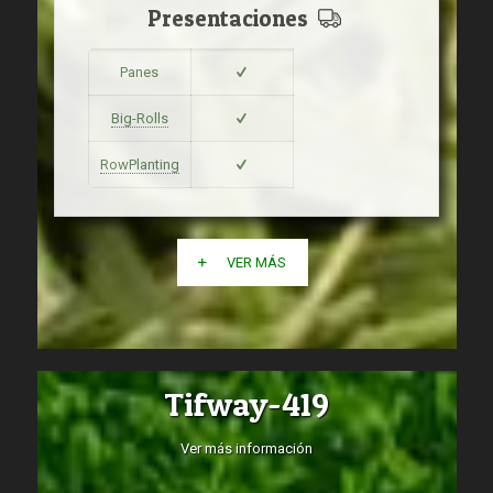
Presentaciones
Panes
Big-Rolls
RowPlanting
VER MÁS
Tifway-419
Ver más información