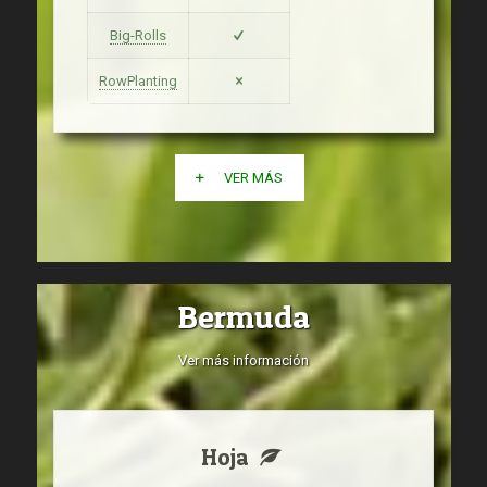
Big-Rolls
RowPlanting
VER MÁS
Bermuda
Ver más información
Hoja