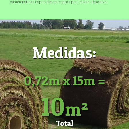
características especialmente aptos para el uso deportivo.
Medidas:
0,72m x 15m =
10
m²
Total